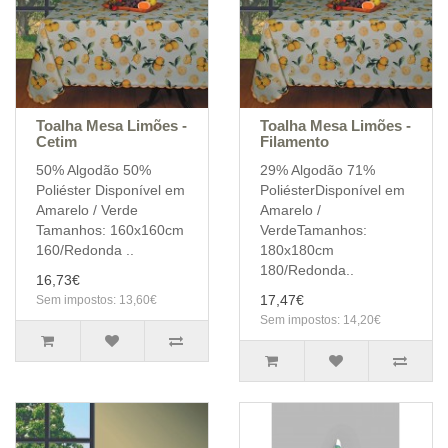
Toalha Mesa Limões -
Toalha Mesa Limões -
Cetim
Filamento
50% Algodão 50%
29% Algodão 71%
Poliéster Disponível em
PoliésterDisponível em
Amarelo / Verde
Amarelo /
Tamanhos: 160x160cm
VerdeTamanhos:
160/Redonda ..
180x180cm
180/Redonda..
16,73€
17,47€
Sem impostos: 13,60€
Sem impostos: 14,20€