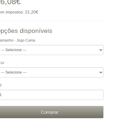
6,08€
em impostos: 21,20€
pções disponíveis
Tamanho - Jogo Cama
Cor
d
Comprar