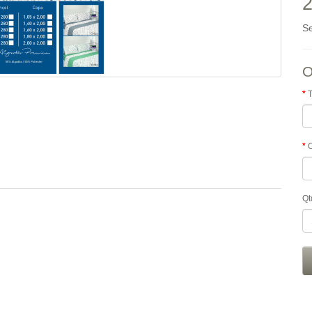
2
S
O
Qt