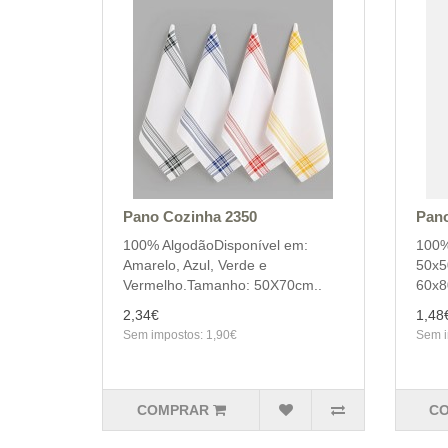
Pano Cozinha 2350
Pano
100% AlgodãoDisponível em:
100%
Amarelo, Azul, Verde e
50x5
Vermelho.Tamanho: 50X70cm..
60x8
2,34€
1,48
Sem impostos: 1,90€
Sem i
COMPRAR
C