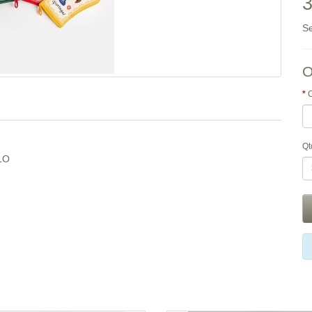
3
S
O
Qt
LO