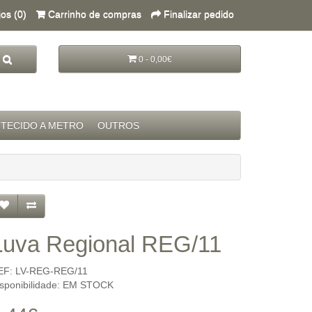
jos (0)
Carrinho de compras
Finalizar pedido
0 - 0,00€
TECIDO A METRO
OUTROS
Luva Regional REG/11
EF: LV-REG-REG/11
isponibilidade: EM STOCK