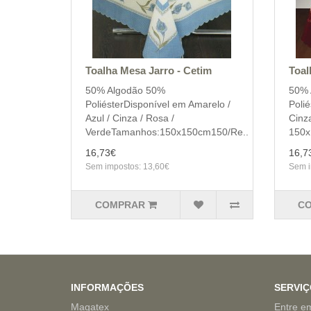
Toalha Mesa Jarro - Cetim
Toal
50% Algodão 50%
50% 
PoliésterDisponível em Amarelo /
Polié
Azul / Cinza / Rosa /
Cinz
VerdeTamanhos:150x150cm150/Re..
150x
16,73€
16,7
Sem impostos: 13,60€
Sem i
COMPRAR
C
INFORMAÇÕES
SERVIÇ
Magatex
Entre e