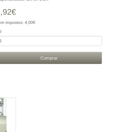
,92€
em impostos: 4,00€
d
Comprar