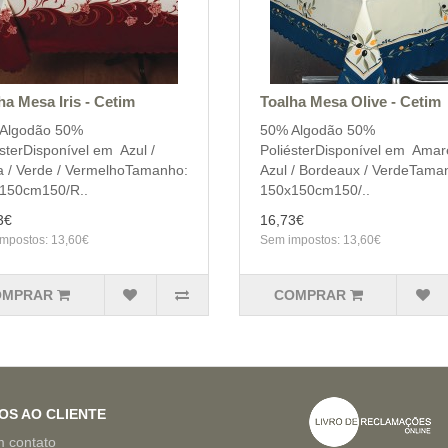
ha Mesa Iris - Cetim
Toalha Mesa Olive - Cetim
Algodão 50%
50% Algodão 50%
sterDisponível em Azul /
PoliésterDisponível em Amare
a / Verde / VermelhoTamanho:
Azul / Bordeaux / VerdeTama
150cm150/R..
150x150cm150/..
3€
16,73€
mpostos: 13,60€
Sem impostos: 13,60€
OMPRAR
COMPRAR
OS AO CLIENTE
m contato