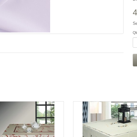
4
S
Qt