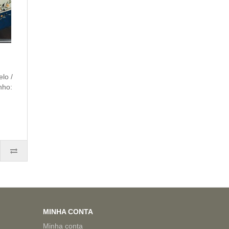
lo /
nho:
MINHA CONTA
Minha conta