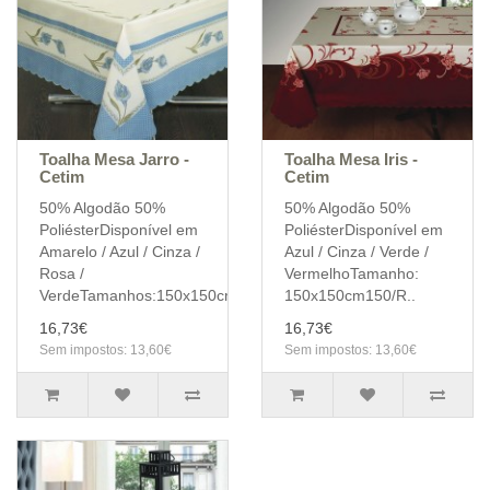
Toalha Mesa Jarro -
Toalha Mesa Iris -
Cetim
Cetim
50% Algodão 50%
50% Algodão 50%
PoliésterDisponível em
PoliésterDisponível em
Amarelo / Azul / Cinza /
Azul / Cinza / Verde /
Rosa /
VermelhoTamanho:
VerdeTamanhos:150x150cm150/Re..
150x150cm150/R..
16,73€
16,73€
Sem impostos: 13,60€
Sem impostos: 13,60€