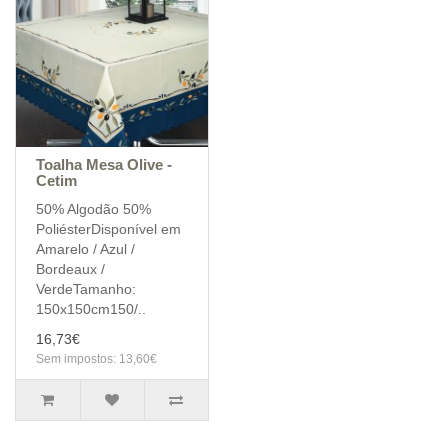
Toalha Mesa Olive -
Cetim
50% Algodão 50%
PoliésterDisponível em
Amarelo / Azul /
Bordeaux /
VerdeTamanho:
150x150cm150/..
16,73€
Sem impostos: 13,60€