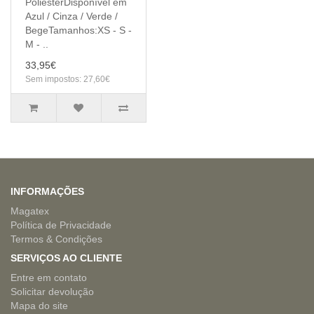
PoliésterDisponível em
Azul / Cinza / Verde /
BegeTamanhos:XS - S -
M - ..
33,95€
Sem impostos: 27,60€
INFORMAÇÕES
Magatex
Política de Privacidade
Termos & Condições
SERVIÇOS AO CLIENTE
Entre em contato
Solicitar devolução
Mapa do site