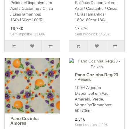
PoliésterDisponível em
PoliésterDisponível em
Azul / Castanho / Cinza
Azul / Castanho / Cinza
/ LilásTamanhos:
/ LilásTamanhos:
160x160cm160/R..
180x180cm 180/..
16,73€
17,47€
Sem impostos: 13,60€
Sem impostos: 14,20€
Pano Cozinha Reg/23
- Peixes
100% Algodão
Disponível em Azul,
Amarelo, Verde,
VermelhoTamanhos:
50x70cm..
Pano Cozinha
2,34€
Amores
Sem impostos: 1,90€