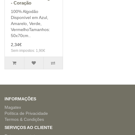
- Coração
100% Algodão
Disponível em Azul,
Amarelo, Verde,
VermelhoTamanhos:
50x70cm..
2,34€
Sem impostos: 1,90€
INFORMAÇÕES
Magatex
Política de Privacidade
Termos & Condições
SERVIÇOS AO CLIENTE