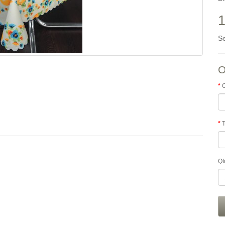
1
S
O
Qt