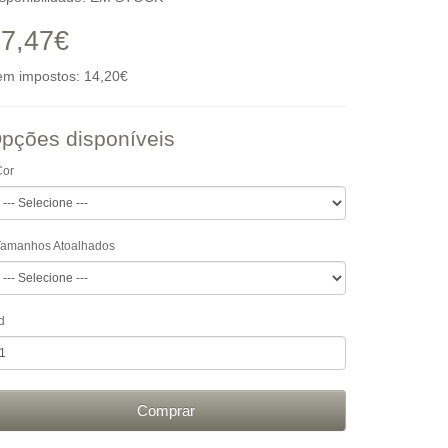
7,47€
em impostos: 14,20€
pções disponíveis
Cor
Tamanhos Atoalhados
d
Comprar