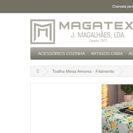
Chamada para 
ACESSÓRIOS COZINHA
ARTIGOS CAMA
A
Toalha Mesa Amores - Filamento