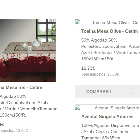
Toalha Mesa Olive - Cetim
50% Algodão 50%
PoliésterDisponível em Amare
Azul / Bordeaux / VerdeTama
150x150cm150/..
16,73€
Sem impostos: 13,60€
ha Mesa Iris - Cetim
COMPRAR
Algodão 50%
sterDisponível em Azul /
a / Verde / VermelhoTamanho:
150cm150/R..
Avental Singelo Amores
3€
100% Algodão Disponível em 
mpostos: 13,60€
/ Azul / Cinza / Castanho
Tamanho: 85x65cm..