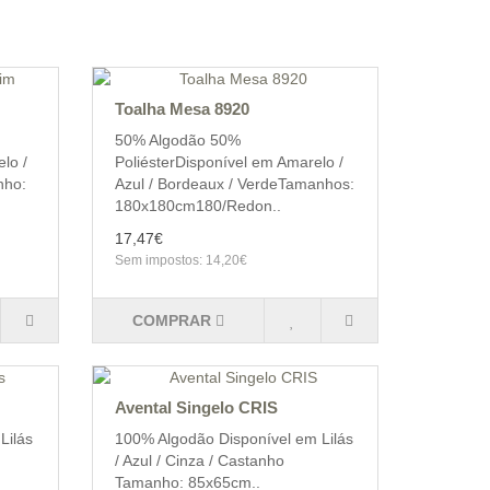
Toalha Mesa 8920
50% Algodão 50%
lo /
PoliésterDisponível em Amarelo /
nho:
Azul / Bordeaux / VerdeTamanhos:
180x180cm180/Redon..
17,47€
Sem impostos: 14,20€
COMPRAR
Avental Singelo CRIS
Lilás
100% Algodão Disponível em Lilás
/ Azul / Cinza / Castanho
Tamanho: 85x65cm..