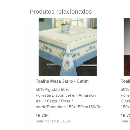
Produtos relacionados
Toalha Mesa Jarro - Cetim
Toal
50% Algodão 50%
50% 
PoliésterDisponível em Amarelo /
Polié
Azul / Cinza / Rosa /
Cinz
VerdeTamanhos:150x150cm150/Re..
150x
16,73€
16,7
Sem impostos: 13,60€
Sem i